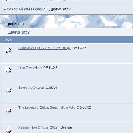
»
Pokemon Wi-Fi League
»
Другие игры
Страница:
1
Другие игры
Тема
Phoenix Wright: Ace Attorney Trilogy
DE-LUXE
Little Town Hero
DE-LUXE
Spyro the Dragon
Laplace
The Legend of Zelda: Breath of the Wild
DE-LUXE
Resident Evil 2 (игра, 2019)
Mestear