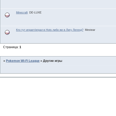
Minecraft
DE-LUXE
Кто тут играет/играл в Hots либо же в Лигу Легенд?
Mestear
Страница:
1
»
Pokemon Wi-Fi League
»
Другие игры