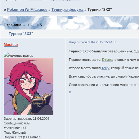
»
Pokemon Wi-Fi League
»
Турниры форума
»
Турнир "3Х3"
Страница:
«
1
2
3
4
5
Турнир "3Х3"
Поделиться
09.04.2019 15:44:33
Mestear
Турнир 3Х3 объявляю завершенным
. Од
Администратор
Первое место занял
Diriana
, в связи с чем
Второе место занял
Terry
, который также н
Всем спасибо за участие, до скорой (надею
Свои пожелания и впечатления можете оста
0
Зарегистрирован
: 11.04.2008
Сообщений:
489
Уважение:
+47
Пол:
Женский
Возраст:
33
[1992-09-10]