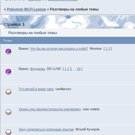
»
Pokemon Wi-Fi League
»
Разговоры на любые темы
Страница:
1
Разговоры на любые темы
Тема
Важно:
Что бы вы хотели рассказать о себе?
Mestear
[
1
2
]
Важно:
Флудилка
DE-LUXE
[
1
2
3
…
15
]
Туз мечей в мире таро
vanillarose
Узнать про лингвистическую платформу
stas malets
Хочу поделиться отличным опытом
Віталій Кучеров