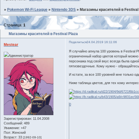
»
Pokemon Wi-Fi League
»
Nintendo 3DS
»
Магазины красителей в Festival
Страница:
1
Магазины красителей в Festival Plaza
Поделиться
24.04.2019 16:11:06
Mestear
Я случайно апнула 100 уровень в Festival P
Администратор
ограниченный набор цветов который можно 
персонажа под свой вкус всегда была одной
пятизвездочные. Кому нужно - обращайтес
И кстати, за все 100 уровней мне только од
Ниже таблица цветов, для тех кому интерес
0
Зарегистрирован
: 11.04.2008
Сообщений:
489
Уважение:
+47
Пол:
Женский
Возраст:
33
[1992-09-10]