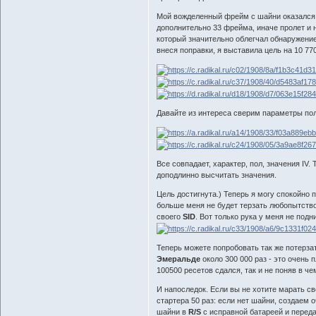
Мой вожделенный фрейм с шайни оказался 1
дополнительно 33 фрейма, иначе пролет и н
который значительно облегчал обнаружение 
внеся поправки, я выставила цель на 10 770
Давайте из интереса сверим параметры пол
Все совпадает, характер, пол, значения IV.
доподлинно высчитать значения.
Цель достигнута.) Теперь я могу спокойно
больше меня не будет терзать любопытство
своего
SID
. Вот только рука у меня не под
Теперь можете попробовать так же потерза
Эмеральде
около 300 000 раз - это очень 
100500 ресетов сдался, так и не поняв в че
И напоследок. Если вы не хотите марать св
стартера 50 раз: если нет шайни, создаем 
шайни в
R/S
с исправной батареей и переда