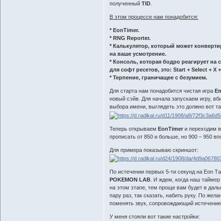
полученный
TID
.
В этом процессе нам понадобится:
* EonTimer.
* RNG Reporter.
* Калькулятор, который может конверт
на ваше усмотрение.
* Консоль, которая бодро реагирует на 
для софт ресетов, это: Start + Select +
* Терпение, граничащее с безумием.
Для старта нам понадобится чистая игра
Em
новый сэйв. Для начала запускаем игру, в
выбора имени, выглядеть это должно вот т
Теперь открываем
EonTimer
и переходим в
прописать от 850 и больше, но 900 – 950 вп
Для примера показываю скриншот:
По истечении первых 5-ти секунд на Eon 
POKEMON LAB
. И ждем, когда наш тайме
на этом этапе, тем проще вам будет в дал
пару раз, так сказать, набить руку. По же
поменять звук, сопровождающий истечение
У меня стояли вот такие настройки: