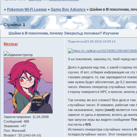
»
Pokemon Wi-Fi League
»
Game Boy Advance
»
Шайни в III поколении, 
Страница:
1
Шайни в III поколении, почему Эмеральд поломан? Изучаем
Поделиться
23.08.2019 18:05:14
Mestear
Администратор
3-ье поколение, наконец-то, твой черед наст
Долго я думала над тем, с какой стороны п
скучно. И вот, отбирая информацию на эту
глазами увидеть то, как зарождаются покем
нам нужна будет абсолютная, до 0,1 милли
чисел. Именно генератор случайных чисел р
сторону повернется NPC и многое, многое д
Так почему же все сложно? Все дело в том 
случайных чисел. И неважно, рабочая там б
так называемое, зерно
(seed)
является точк
зависит от даты и времени, вплоть до милл
Зарегистрирован
: 11.04.2008
при запуске игры вы видите сообщение
The
Сообщений:
489
постигла и
R/S
.
Уважение:
+47
Истинного генератора случайных чисел в
R
Пол:
Женский
псевдослучайных чисел. Этот генератор с
Возраст:
33
[1992-09-10]