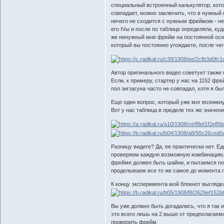
специальный встроенный калькулятор, кото
совпадает, можно заключить, что в нужный
ничего не сходится с нужным фреймом - не 
его IVы и после по таблице определяла, ку
же ненужный мне фрейм на постоянной осно
который вы постоянно угождаете, после че
Автор оригинального видео советует также п
Если, к примеру, стартер у нас на 1152 фре
пол зигзагуна часто не совпадал, хотя я б
Еще один вопрос, который уже мог возникну
Вот у нас таблица в пределе тех же значени
Разницу видите? Да, ее практически нет. Ед
проверяем каждую возможную комбинацию.
фрейме должен быть шайни, и пытаемся поп
проделываем все то же самое до момента 
К концу эксперимента мой блокнот выглядел
Вы уже должно быть догадались, что я так 
это всего лишь на 2 выше от предполагаем
проверить фрейм.