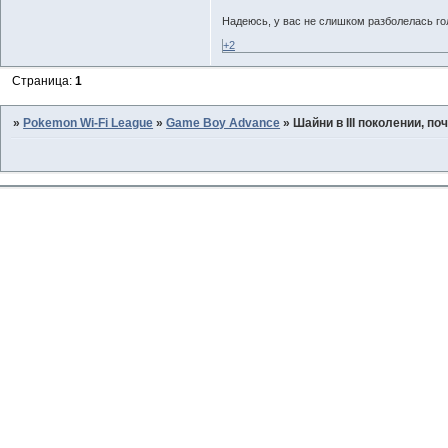
Надеюсь, у вас не слишком разболелась гол
+2
Страница:
1
»
Pokemon Wi-Fi League
»
Game Boy Advance
»
Шайни в III поколении, 