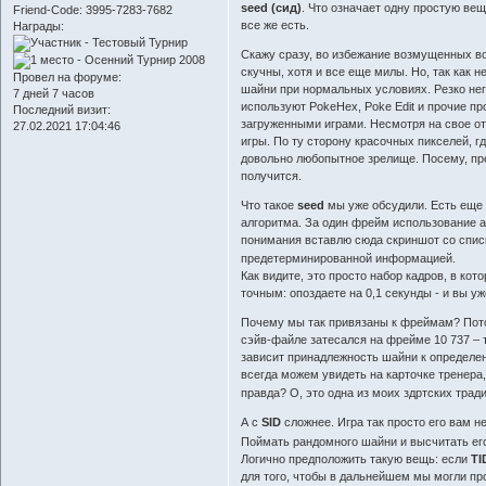
seed (сид)
. Что означает одну простую вещ
Friend-Сode:
3995-7283-7682
все же есть.
Награды:
Скажу сразу, во избежание возмущенных во
скучны, хотя и все еще милы. Но, так как 
Провел на форуме:
шайни при нормальных условиях. Резко нега
7 дней 7 часов
используют PokeHex, Poke Edit и прочие п
Последний визит:
загруженными играми. Несмотря на свое отн
27.02.2021 17:04:46
игры. По ту сторону красочных пикселей, г
довольно любопытное зрелище. Посему, пре
получится.
Что такое
seed
мы уже обсудили. Есть еще 
алгоритма. За один фрейм использование а
понимания вставлю сюда скриншот со спи
предетерминированной информацией.
Как видите, это просто набор кадров, в ко
точным: опоздаете на 0,1 секунды - и вы у
Почему мы так привязаны к фреймам? Пото
сэйв-файле затесался на фрейме 10 737 – та
зависит принадлежность шайни к определ
всегда можем увидеть на карточке тренера
правда? О, это одна из моих здртских трад
А с
SID
сложнее. Игра так просто его вам н
Поймать рандомного шайни и высчитать ег
Логично предположить такую вещь: если
TI
для того, чтобы в дальнейшем мы могли п