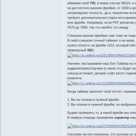
вбиваем свой
TID
, в моем случае 09119, и
на достаточно раннем фрейме, от 1000 и до
натренируем точность, да и, вероятнее все
требуют дополнительного пересчета времен
мне фрейм. Например, если РНГ репортер 
7670 до 7680, так что имейте это ввиду.
Слишком ранние фреймы нам тоже не подход
В свой слишком точный тайминг я не верю,
нужно попасть на фрейм 1152, который обоз
правильный
SID
):
Начнем, настраиваем наш Eon Таймер на н
мадкипа/трико/торчика (у меня это будет ма
секунд истекают, делаем софт ресет (одновр
момента:
Когда таймер закончит свой отсчет, нажим
1. Вы не попали в нужный фрейм.
2. Вы попали в нужный фрейм, но выбранн
Будем проверять то, в какой фрейм мы попа
В первую очередь проверяем
характер
наш
Смотрим на пол покемона, это колонка со