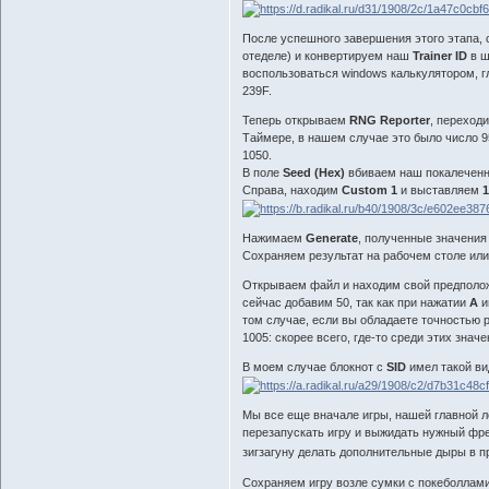
После успешного завершения этого этапа, с
отеделе) и конвертируем наш
Trainer ID
в ш
воспользоваться windows калькулятором, г
239F.
Теперь открываем
RNG Reporter
, переход
Таймере, в нашем случае это было число 9
1050.
В поле
Seed (Hex)
вбиваем наш покалеченны
Справа, находим
Custom 1
и выставляем
1
Нажимаем
Generate
, полученные значения
Сохраняем результат на рабочем столе или 
Открываем файл и находим свой предпол
сейчас добавим 50, так как при нажатии
А
и
том случае, если вы обладаете точностью р
1005: скорее всего, где-то среди этих зна
В моем случае блокнот с
SID
имел такой ви
Мы все еще вначале игры, нашей главной ло
перезапускать игру и выжидать нужный фре
зигзагуну делать дополнительные дыры в 
Сохраняем игру возле сумки с покеболлами