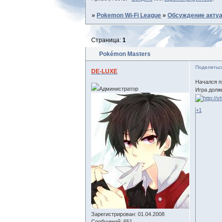
»
Pokemon Wi-Fi League
»
Обсуждение акту
Страница:
1
Pokémon Masters
Поделитьс
DE-LUXE
Начался пр
Администратор
Игра долж
+1
Зарегистрирован
: 01.04.2008
Сообщений:
651