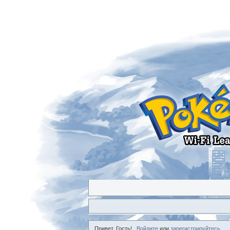
Привет, Гость!
Войдите
или
зарегистрируйтесь
.