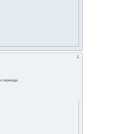
2
го перевода.