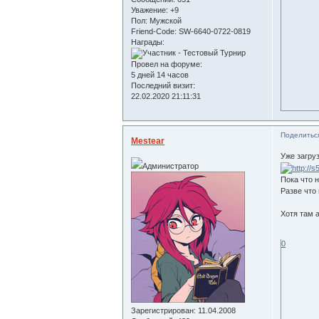
Уважение:
+9
Пол:
Мужской
Friend-Сode:
SW-6640-0722-0819
Награды:
Провел на форуме:
5 дней 14 часов
Последний визит:
22.02.2020 21:11:31
Поделитьс
Mestear
Уже загру
Администратор
Пока что н
Разве что
Хотя там а
0
Зарегистрирован
: 11.04.2008