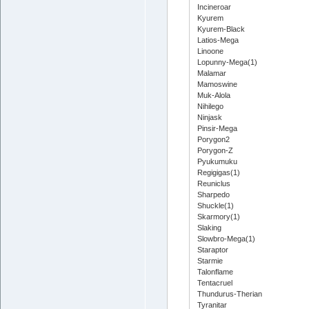
Incineroar
Kyurem
Kyurem-Black
Latios-Mega
Linoone
Lopunny-Mega(1)
Malamar
Mamoswine
Muk-Alola
Nihilego
Ninjask
Pinsir-Mega
Porygon2
Porygon-Z
Pyukumuku
Regigigas(1)
Reuniclus
Sharpedo
Shuckle(1)
Skarmory(1)
Slaking
Slowbro-Mega(1)
Staraptor
Starmie
Talonflame
Tentacruel
Thundurus-Therian
Tyranitar