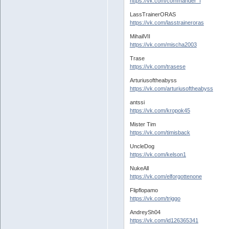
https://vk.com/commander_f
LassTrainerORAS
https://vk.com/lasstraineroras
MihailVII
https://vk.com/mischa2003
Trase
https://vk.com/trasese
Arturiusoftheabyss
https://vk.com/arturiusoftheabyss
antssi
https://vk.com/kropok45
Mister Tim
https://vk.com/timisback
UncleDog
https://vk.com/kelson1
NukeAll
https://vk.com/elforgottenone
Flipflopamo
https://vk.com/triggo
AndreySh04
https://vk.com/id126365341