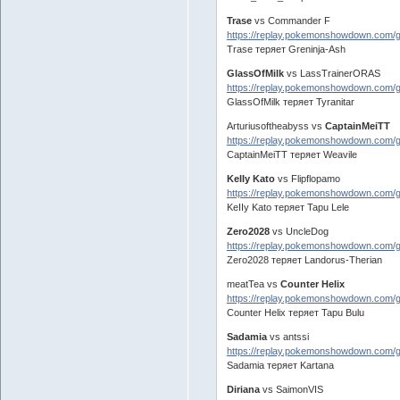
Trase
vs Commander F
https://replay.pokemonshowdown.com/
Trase теряет Greninja-Ash
GlassOfMilk
vs LassTrainerORAS
https://replay.pokemonshowdown.com
GlassOfMilk теряет Tyranitar
Arturiusoftheabyss vs
CaptainMeiTT
https://replay.pokemonshowdown.com
CaptainMeiTT теряет Weavile
KeIIy Kato
vs Flipflopamo
https://replay.pokemonshowdown.com
KeIIy Kato теряет Tapu Lele
Zero2028
vs UncleDog
https://replay.pokemonshowdown.com
Zero2028 теряет Landorus-Therian
meatTea vs
Counter Helix
https://replay.pokemonshowdown.com/
Counter Helix теряет Tapu Bulu
Sadamia
vs antssi
https://replay.pokemonshowdown.com
Sadamia теряет Kartana
Diriana
vs SaimonVIS