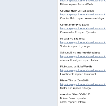
https://replay.pokemonshowdown.com/
Diriana теряет Rotom-Wash
Counter Helix
vs KaiSceptile
https://replay.pokemonshowdown.com/
Counter Helix теряет Alakazam-Mega
Commander F
vs Leo57
https://replay.pokemonshowdown.com/
Commander F теряет Tyranitar
MihailVII vs
Sadamia
https://replay.pokemonshowdown.com/
Sadamia теряет Hydreigon
SaimonVlS vs
arturiusoftheabyss
https://replay.pokemonshowdown.com
arturiusoftheabyss теряет Latias
Flipflopamo vs
ILikeWeedle
https://replay.pokemonshowdown.com
ILikeWeedle теряет Tentacruel
Mister Tim
vs Zero2028
https://replay.pokemonshowdown.com/
Mister Tim теряет Nihilego
antssi
vs GlassOfMilk123
Бой не был сохранён
antssi теряет Clefable