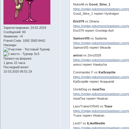
NukeAll vs
Good_Stive_1
https://replay.pokemonshowdown.com
Good_Stive_1 теряет Hydreigon
Eric079
vs Diriana
https://replay.pokemonshowdown.com/
Зарегистрирован
: 24.01.2019
Eric079 теряет Greninja-Ash
Сообщений:
60
Уважение:
+9
SaimonVIS
vs Sadamia
Friend-Сode:
1092 3583 8442
https://replay.pokemonshowdown.com
Награды:
SaimonVIS теряет Weavile
antssi
vs Zero2028
Провел на форуме:
https://replay.pokemonshowdown.com
1 день 22 часа
antssi теряет Hawlucha
Последний визит:
10.03.2020 06:51:19
Commander F vs
KaiSceptile
https://replay.pokemonshowdown.com/
KaiSceptile теряет Araquanid
UncleDog vs
meatTea
https://replay.pokemonshowdown.com/
meatTea теряет Heatran
LassTrainerORAS vs
Trase
https://replay.pokemonshowdown.com
Trase теряет Heatran
Leo57 vs
ILikeWeedle
https://replay.pokemonshowdown.com/