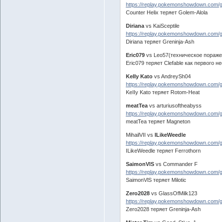
https://replay.pokemonshowdown.com
Counter Helix теряет Golem-Alola
Diriana
vs KaiSceptile
https://replay.pokemonshowdown.com/
Diriana теряет Greninja-Ash
Eric079
vs Leo57(техническое пораже
Eric079 теряет Clefable как первого
KeIIy Kato
vs AndreySh04
https://replay.pokemonshowdown.com
KeIIy Kato теряет Rotom-Heat
meatTea
vs arturiusoftheabyss
https://replay.pokemonshowdown.com/
meatTea теряет Magneton
MihailVII vs
ILikeWeedle
https://replay.pokemonshowdown.com
ILikeWeedle теряет Ferrothorn
SaimonVlS
vs Commander F
https://replay.pokemonshowdown.com/
SaimonVlS теряет Milotic
Zero2028
vs GlassOfMilk123
https://replay.pokemonshowdown.com/
Zero2028 теряет Greninja-Ash