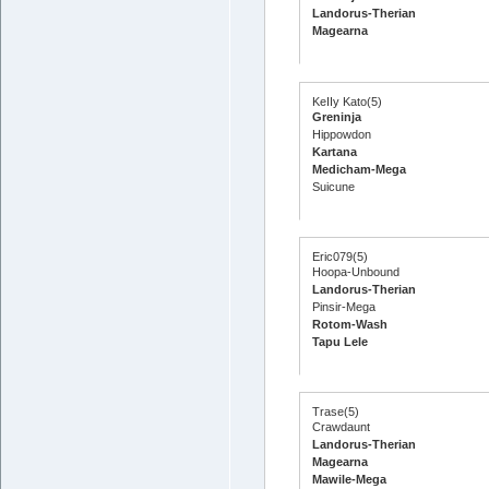
Landorus-Therian
Magearna
KeIIy Kato(5)
Greninja
Hippowdon
Kartana
Medicham-Mega
Suicune
Eric079(5)
Hoopa-Unbound
Landorus-Therian
Pinsir-Mega
Rotom-Wash
Tapu Lele
Trase(5)
Crawdaunt
Landorus-Therian
Magearna
Mawile-Mega