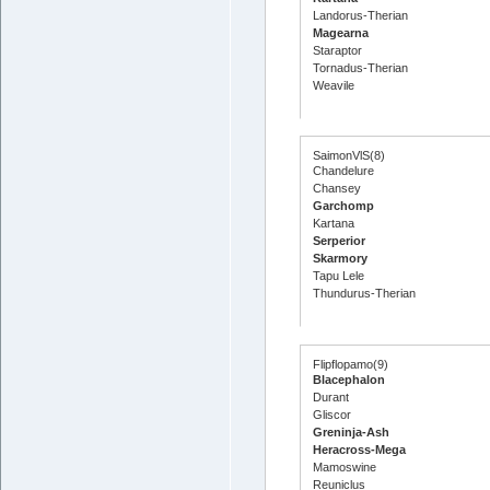
Landorus-Therian
Magearna
Staraptor
Tornadus-Therian
Weavile
SaimonVlS(8)
Chandelure
Chansey
Garchomp
Kartana
Serperior
Skarmory
Tapu Lele
Thundurus-Therian
Flipflopamo(9)
Blacephalon
Durant
Gliscor
Greninja-Ash
Heracross-Mega
Mamoswine
Reuniclus