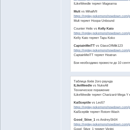
ILikeWeedle теряет Magearna
Mult
vs MihailVII
https://replay.pokemonshowdown.com/
Mult теряет Hoopa-Unbound
Counter Helix vs
KeIIy Kato
https://replay.pokemonshowdown.com
KeIIy Kato теряет Tapu Koko
CaptainMeiTT
vs GlassOfMilk123
https://replay.pokemonshowdown.com
CaptainMeiTT теряет Heatran
Бои необходимо провести до 10 сент
Таблица боёв 2ого раунда
ILikeWeedle
vs NukeAll
Техническое поражение
ILikeWeedle теряет Charizard-Mega Y
KaiSceptile
vs Leo57
https://replay.pokemonshowdown.com/
KaiSceptile теряет Rotom-Wash
Good_Stive_1
vs AndreySh04
https://replay.pokemonshowdown.com
Good_Stive_1 теряет Victini