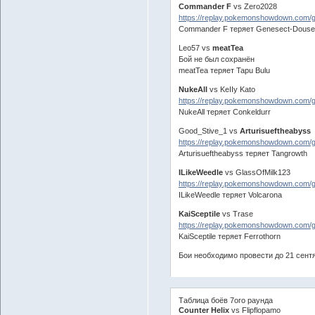
Commander F
vs Zero2028
https://replay.pokemonshowdown.com/
Commander F теряет Genesect-Douse
Leo57 vs
meatTea
Бой не был сохранён
meatTea теряет Tapu Bulu
NukeAll
vs KeIIy Kato
https://replay.pokemonshowdown.com
NukeAll теряет Conkeldurr
Good_Stive_1 vs
Arturisueftheabyss
https://replay.pokemonshowdown.com/
Arturisueftheabyss теряет Tangrowth
ILikeWeedle
vs GlassOfMilk123
https://replay.pokemonshowdown.com
ILikeWeedle теряет Volcarona
KaiSceptile
vs Trase
https://replay.pokemonshowdown.com/
KaiSceptile теряет Ferrothorn
Бои необходимо провести до 21 сент
Таблица боёв 7ого раунда
Counter Helix
vs Flipflopamo