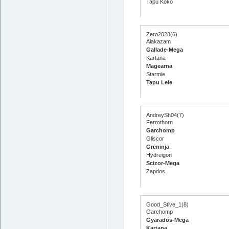
Tapu Koko
Zero2028(6)
Alakazam
Gallade-Mega
Kartana
Magearna
Starmie
Tapu Lele
AndreySh04(7)
Ferrothorn
Garchomp
Gliscor
Greninja
Hydreigon
Scizor-Mega
Zapdos
Good_Stive_1(8)
Garchomp
Gyarados-Mega
Kartana