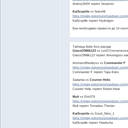
AndreySh04 теряет Serperior
KaiSceptile
vs NukeAll
https://replay.pokemonshowdown.com/
KaiSceptile теряет Hydreigon
Бои необходимо провести до 14 сент
Таблица боёв 4ого раунда
GlassOfMilk123
vs Leo57(техническо
GlassOfMilk123 теряет Amoonguss ка
Arturiusoftheabyss vs
Commander F
https://replay.pokemonshowdown.com/
Commander F теряет Tapu Koko
Sadamia vs
Counter Helix
https://replay.pokemonshowdown.com
Counter Helix теряет Rotom-Heat
Mult
vs Eric079
https://replay.pokemonshowdown.com
Mult теряет Tornadus-Therian
KaiSceptile
vs Good_Stive_1
https://replay.pokemonshowdown.com/
KaiSceptile теряет Hawlucha