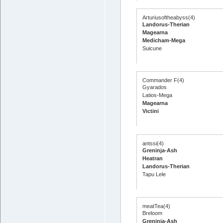
Arturiusoftheabyss(4)
Landorus-Therian
Magearna
Medicham-Mega
Suicune
Commander F(4)
Gyarados
Latios-Mega
Magearna
Victini
antssi(4)
Greninja-Ash
Heatran
Landorus-Therian
Tapu Lele
meatTea(4)
Breloom
Greninja-Ash