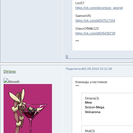
Leo57
https://vk.com/skvortsov_georgii
SaimonVlS
https://vk.com/id347517334
GlassOfMilk123
https://vk.com/id545439739
***
0
Поделиться
02.09.2019 23:11:28
Diriana
Meowth
Команды участников
***
Diriana(3)
Mew
Scizor-Mega
Volcarona
Mult(3)