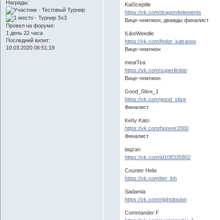
Награды:
KaiSceptile
https://vk.com/dragon4elements
Вице-чемпион, дважды финалист
Провел на форуме:
1 день 22 часа
ILikeWeedle
Последний визит:
https://vk.com/fedor_katranov
10.03.2020 06:51:19
Вице-чемпион
meatTea
https://vk.com/superlimbio
Вице-чемпион
Good_Stive_1
https://vk.com/good_stive
Финалист
KeIIy Kato
https://vk.com/hoover2000
Финалист
laqzan
https://vk.com/id108335802
Counter Helix
https://vk.com/tim_loh
Sadamia
https://vk.com/nipholosion
Commander F