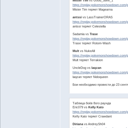
Mister Tim
vs Good_Stive_1
https://replay.pokemonshowdown.com/
Mister Tim теряет Magearna
antssi
vs LassTrainerORAS
https://replay.pokemonshowdown.com
antssi теряет Celestella
Sadamia vs
Trase
https://replay.pokemonshowdown.com
Trase теряет Rotom-Wash
Mult
vs NukeAll
https://replay.pokemonshowdown.com/
Mult теряет Terrakion
UncleDog vs
laqzan
https://replay.pokemonshowdown.com/
laqzan теряет Nidoqueen
Бои необходимо провести до 23 сент
Таблица боёв 8ого раунда
Eric079 vs
KeIIy Kato
https://replay.pokemonshowdown.com
KeIIy Kato теряет Crawdant
Diriana
vs AndreySh04