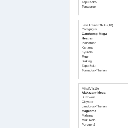
Tapu Koko
Tentacruel
LassTrainerORAS(10)
Cofagrigus
Garchomp-Mega
Heatran
Incineroar
Kartana
Kyurem
Mew
Slaking
Tapu Bulu
Tornadus-Therian
MihailVII(10)
Alakazam-Mega
Buzzwole
Cloyster
Landorus-Therian
Magearna
Malamar
Muk-Alola
Porygon2