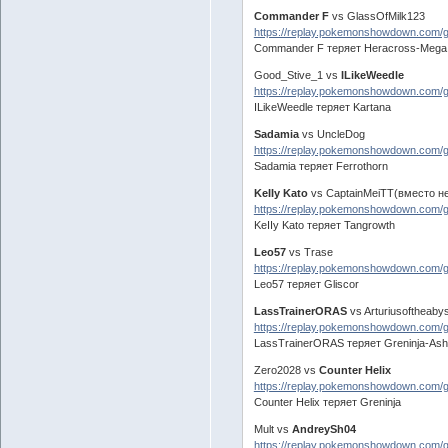
Commander F
vs GlassOfMilk123
https://replay.pokemonshowdown.com/
Commander F теряет Heracross-Mega
Good_Stive_1 vs
ILikeWeedle
https://replay.pokemonshowdown.com
ILikeWeedle теряет Kartana
Sadamia
vs UncleDog
https://replay.pokemonshowdown.com/
Sadamia теряет Ferrothorn
KeIIy Kato
vs CaptainMeiTT(вместо не
https://replay.pokemonshowdown.com
KeIIy Kato теряет Tangrowth
Leo57
vs Trase
https://replay.pokemonshowdown.com/
Leo57 теряет Gliscor
LassTrainerORAS
vs Arturiusoftheaby
https://replay.pokemonshowdown.com
LassTrainerORAS теряет Greninja-Ash
Zero2028 vs
Counter Helix
https://replay.pokemonshowdown.com
Counter Helix теряет Greninja
Mult vs
AndreySh04
https://replay.pokemonshowdown.com/