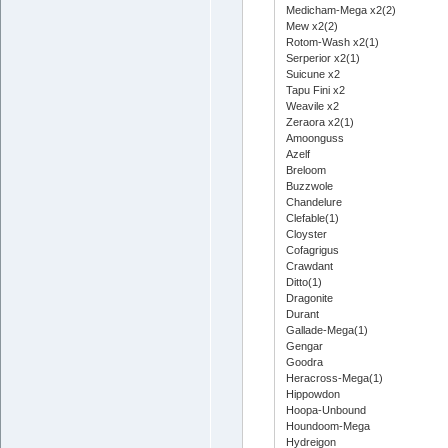
Medicham-Mega x2(2)
Mew x2(2)
Rotom-Wash x2(1)
Serperior x2(1)
Suicune x2
Tapu Fini x2
Weavile x2
Zeraora x2(1)
Amoonguss
Azelf
Breloom
Buzzwole
Chandelure
Clefable(1)
Cloyster
Cofagrigus
Crawdant
Ditto(1)
Dragonite
Durant
Gallade-Mega(1)
Gengar
Goodra
Heracross-Mega(1)
Hippowdon
Hoopa-Unbound
Houndoom-Mega
Hydreigon