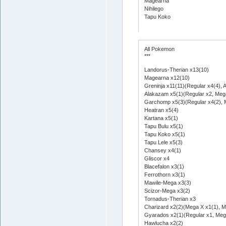
Magearna
Nihilego
Tapu Koko
All Pokemon
***
Landorus-Therian x13(10)
Magearna x12(10)
Greninja x11(11)(Regular x4(4), 
Alakazam x5(1)(Regular x2, Meg
Garchomp x5(3)(Regular x4(2), 
Heatran x5(4)
Kartana x5(1)
Tapu Bulu x5(1)
Tapu Koko x5(1)
Tapu Lele x5(3)
Chansey x4(1)
Gliscor x4
Blacefalon x3(1)
Ferrothorn x3(1)
Mawile-Mega x3(3)
Scizor-Mega x3(2)
Tornadus-Therian x3
Charizard x2(2)(Mega X x1(1), M
Gyarados x2(1)(Regular x1, Meg
Hawlucha x2(2)