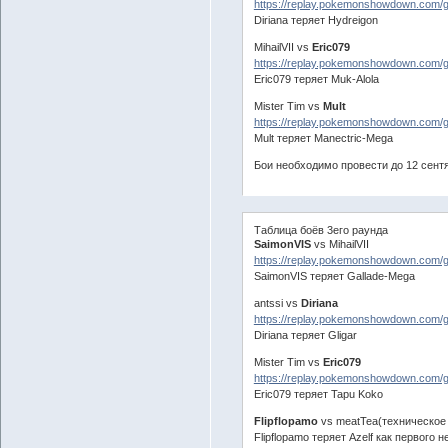
https://replay.pokemonshowdown.com/
Diriana теряет Hydreigon
MihailVII vs
Eric079
https://replay.pokemonshowdown.com
Eric079 теряет Muk-Alola
Mister Tim vs
Mult
https://replay.pokemonshowdown.com/
Mult теряет Manectric-Mega
Бои необходимо провести до 12 сент
Таблица боёв 3eго раунда
SaimonVIS
vs MihailVII
https://replay.pokemonshowdown.com
SaimonVIS теряет Gallade-Mega
antssi vs
Diriana
https://replay.pokemonshowdown.com/
Diriana теряет Gligar
Mister Tim vs
Eric079
https://replay.pokemonshowdown.com
Eric079 теряет Tapu Koko
Flipflopamo
vs meatTea(техническое
Flipflopamo теряет Azelf как первог