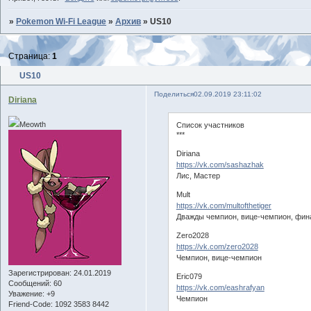
»
Pokemon Wi-Fi League
»
Архив
»
US10
Страница:
1
US10
Поделиться
02.09.2019 23:11:02
Diriana
Meowth
Список участников
***
Diriana
https://vk.com/sashazhak
Лис, Мастер
Mult
https://vk.com/multofthetiger
Дважды чемпион, вице-чемпион, фин
Zero2028
https://vk.com/zero2028
Чемпион, вице-чемпион
Зарегистрирован
: 24.01.2019
Eric079
Сообщений:
60
https://vk.com/eashrafyan
Уважение:
+9
Чемпион
Friend-Сode:
1092 3583 8442