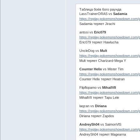
Таблица боёв 6ого раунда
LassTrainerORAS vs
Sadamia
https://replay.pokemonshowdown.com
Sadamia теряет Jirachi
antssi vs
Eric079
https://replay.pokemonshowdown.com
Eric079 теряет Hawlucha
UncleDog vs
Mult
https://replay.pokemonshowdown.com/
Mult теряет Charizard-Mega Y
Counter Helix
vs Mister Tim
https://replay.pokemonshowdown.com/
Counter Helix теряет Heatran
Flipflopamo vs
MihailVII
https://replay.pokemonshowdown.com
MihailVII теряет Tapu Lele
laqzan vs
Diriana
https://replay.pokemonshowdown.com/
Diriana теряет Zapdos
AndreySh04
vs SaimonVlS
https://replay.pokemonshowdown.com
AndreySh04 теряет Magearna