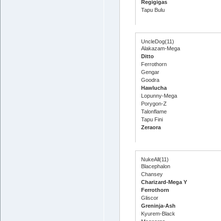
Regigigas
Tapu Bulu
UncleDog(11)
Alakazam-Mega
Ditto
Ferrothorn
Gengar
Goodra
Hawlucha
Lopunny-Mega
Porygon-Z
Talonflame
Tapu Fini
Zeraora
NukeAll(11)
Blacephalon
Chansey
Charizard-Mega Y
Ferrothorn
Gliscor
Greninja-Ash
Kyurem-Black