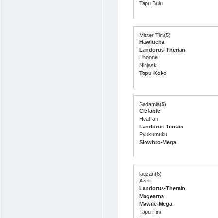
Tapu Bulu
Mister Tim(5)
Hawlucha
Landorus-Therian
Linoone
Ninjask
Tapu Koko
Sadamia(5)
Clefable
Heatran
Landorus-Terrain
Pyukumuku
Slowbro-Mega
laqzan(6)
Azelf
Landorus-Therain
Magearna
Mawile-Mega
Tapu Fini