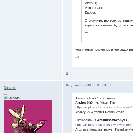
Victini(1)
Volcarona(1)
Zapdos
Это количество всех оставших
турнира покемоны будут исключ
***
Количество покемонов в командах иг
***
0
Поделиться
09.09.2019 00:07:52
Diriana
Meowth
Таблица боёв 1ого раунда
AndreySh04
vs Mister Tim
https://replay.pokemonshowdown.com
AndreySh04 теряет Rotom-Wash
Flipflopamo vs
Arturiusaftheabyss
https://replay.pokemonshowdown.com
Arturiusaftheabyss теряет Tyranitar-M