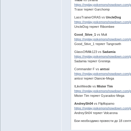
Trase
vs Diriana
https://replay.pokemonshowdown.com/
Trase теряет Garchomp
LassTrainerORAS vs
UncleDog
https://replay.pokemonshowdown.com
UncleDog теряет Ribombee
Good_Stive_1
vs Mult
https://replay.pokemonshowdown.com/
Good_Stive_1 теряет Tangrowth
GlassOfMilk123 vs
Sadamia
https://replay.pokemonshowdown.com
Sadamia теряет Greninja
Commander F vs
antssi
https://replay.pokemonshowdown.com/
antssi теряет Diancie-Mega
ILikeWeedle vs
Mister Tim
https://replay.pokemonshowdown.com
Mister Tim теряет Gyarados-Mega
AndreySh04
vs Flipflopamo
https://replay.pokemonshowdown.com
AndreySh04 теряет Volcarona
Бои необходимо провести до 18 сент