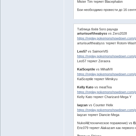
Mister Tim теряет Blacephalon
Бои необходимо провести до 16 сент
Таблица боёв 5ого раунда
arturisueftheabyss
vs Zero2028
https://replay.pokemonshowdown.com
arturisueftheabyss теряет Rotom-Was
Leo57
vs SaimonVlS
https://replay.pokemonshowdown.com
Leo57 теряет Zeraora
KaiSceptile
vs MihailVII
https://replay.pokemonshowdown.com/
KaiSceptile теряет Mimikyu
KeIIy Kato
vs meatTea
https://replay.pokemonshowdown.com
KeIIy Kato теряет Charizard-Mega Y
laqzan
vs Counter Helix
https://replay.pokemonshowdown.com/
laqzan теряет Diancie-Mega
NukeAll(техническое поражение) vs
E
Eric079 теряет Alakazam как первого