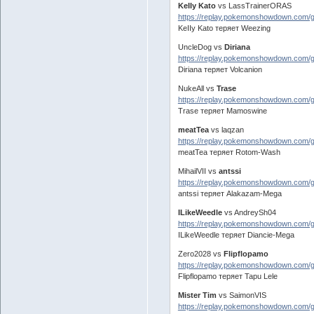
KeIIy Kato
vs LassTrainerORAS
https://replay.pokemonshowdown.com
KeIIy Kato теряет Weezing
UncleDog vs
Diriana
https://replay.pokemonshowdown.com/
Diriana теряет Volcanion
NukeAll vs
Trase
https://replay.pokemonshowdown.com
Trase теряет Mamoswine
meatTea
vs laqzan
https://replay.pokemonshowdown.com/
meatTea теряет Rotom-Wash
MihailVII vs
antssi
https://replay.pokemonshowdown.com
antssi теряет Alakazam-Mega
ILikeWeedle
vs AndreySh04
https://replay.pokemonshowdown.com/
ILikeWeedle теряет Diancie-Mega
Zero2028 vs
Flipflopamo
https://replay.pokemonshowdown.com/
Flipflopamo теряет Tapu Lele
Mister Tim
vs SaimonVIS
https://replay.pokemonshowdown.com