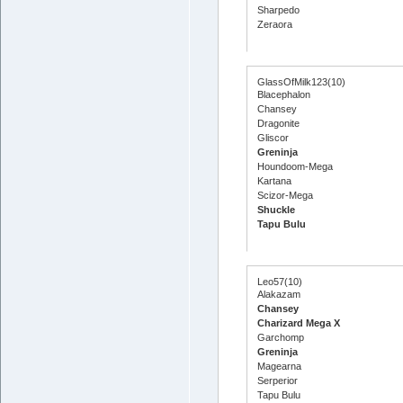
Sharpedo
Zeraora
GlassOfMilk123(10)
Blacephalon
Chansey
Dragonite
Gliscor
Greninja
Houndoom-Mega
Kartana
Scizor-Mega
Shuckle
Tapu Bulu
Leo57(10)
Alakazam
Chansey
Charizard Mega X
Garchomp
Greninja
Magearna
Serperior
Tapu Bulu