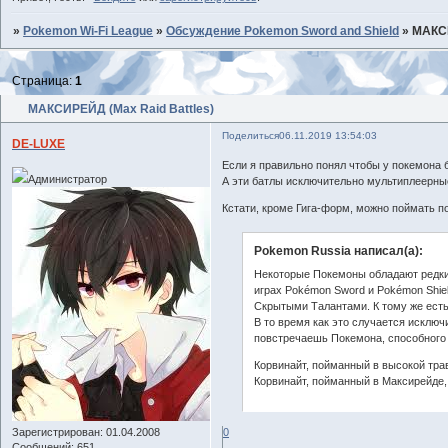
»
Pokemon Wi-Fi League
»
Обсуждение Pokemon Sword and Shield
»
МАКСИ
Страница:
1
МАКСИРЕЙД (Max Raid Battles)
Поделиться
06.11.2019 13:54:03
DE-LUXE
Если я правильно понял чтобы у покемона б
Администратор
А эти батлы исключительно мультиплеерные
Кстати, кроме Гига-форм, можно поймать 
Pokemon Russia написал(а):
Некоторые Покемоны обладают редки
играх Pokémon Sword и Pokémon Shie
Скрытыми Талантами. К тому же есть
В то время как это случается исключ
повстречаешь Покемона, способного 
Корвинайт, пойманный в высокой тра
Корвинайт, пойманный в Максирейде, 
Зарегистрирован
: 01.04.2008
0
Сообщений:
651