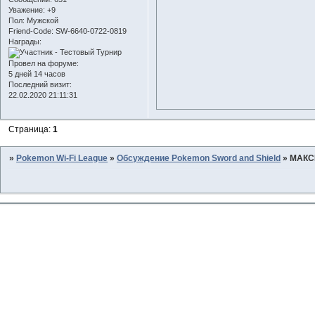
Уважение:
+9
Пол:
Мужской
Friend-Сode:
SW-6640-0722-0819
Награды:
Провел на форуме:
5 дней 14 часов
Последний визит:
22.02.2020 21:11:31
Страница:
1
»
Pokemon Wi-Fi League
»
Обсуждение Pokemon Sword and Shield
»
МАКСИ