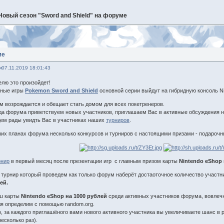
Новый сезон "Sword and Shield" на форуме
ме
я
07.11.2019 18:01:43
елю это произойдет!
нные игры
Pokemon Sword and Shield
основной серии выйдут на гибридную консоль Ni
 возрождается и обещает стать домом для всех покетренеров.
да форума приветствуем новых участников, приглашаем Вас в активные обсуждения 
ем рады увидть Вас в участниках наших
турниров
.
их планах форума несколько конкурсов и турниров с настоящими призами - подарочны
рнир
в первый месяц после презентации игр с главным призом карты
Nintendo eShop 
 турнир который проведем как только форум наберёт достаоточное количество участн
ей.
ыш карты
Nintendo eShop на 1000 рублей
среди активных участников форума, вовлеч
я определим с помощью random.org.
о, за каждого приглашёного вами нового активного участника вы увеличиваете шанс в 
есколько раз).