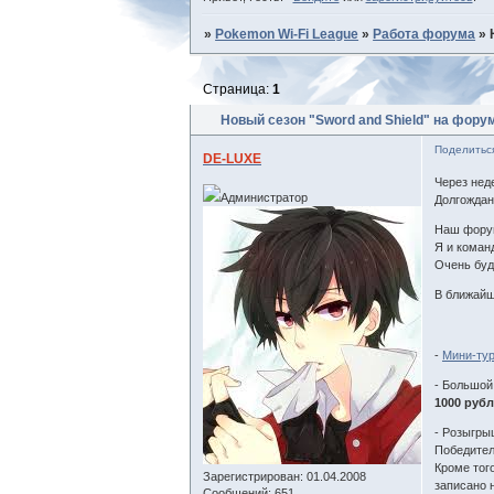
»
Pokemon Wi-Fi League
»
Работа форума
»
Страница:
1
Новый сезон "Sword and Shield" на фору
Поделитьс
DE-LUXE
Через нед
Администратор
Долгожда
Наш форум
Я и коман
Очень буд
В ближайш
-
Мини-ту
- Большой
1000 рубл
- Розыгр
Победител
Кроме тог
Зарегистрирован
: 01.04.2008
записано н
Сообщений:
651