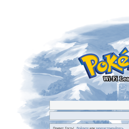
Привет, Гость!
Войдите
или
зарегистрируйтесь
.